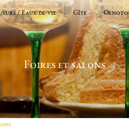
ueurs / Eaux-de-vie
Gîte
Oenoto
Foires et salons
ALONS