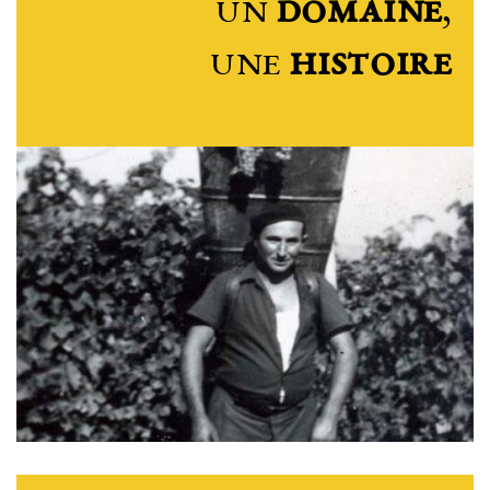
un
domaine
,
une
histoire