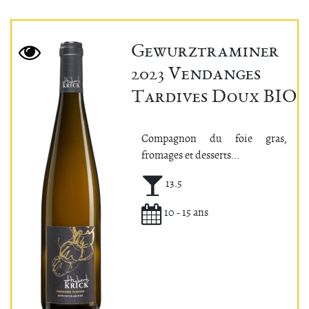
Gewurztraminer
2023 Vendanges
Tardives Doux BIO
Compagnon du foie gras,
fromages et desserts...
Alcool (°)
13.5
Potentiel de garde
10 - 15 ans