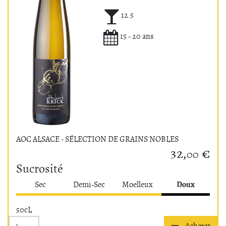
Alcool (°)
12.5
Potentiel de garde
15 - 20 ans
AOC ALSACE - SÉLECTION DE GRAINS NOBLES
32,
€
00
Sucrosité
Doux
Sec
Demi-Sec
Moelleux
50cL