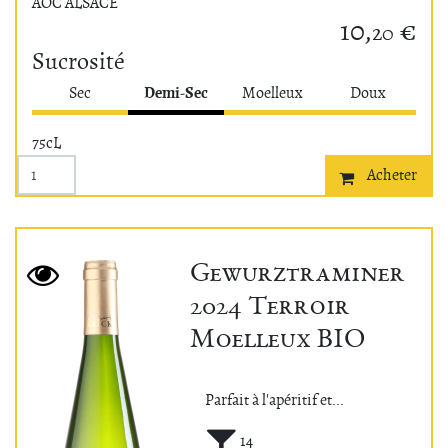
AOC ALSACE
10,
€
20
Sucrosité
Demi-Sec
Sec
Moelleux
Doux
75cL
Acheter
Gewurztraminer
2024 Terroir
Moelleux BIO
Parfait à l'apéritif et...
Alcool (°)
14