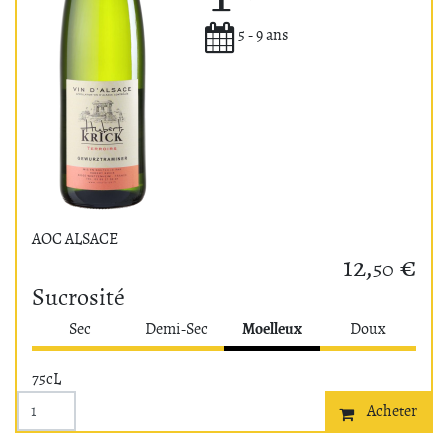
Potentiel de garde
5 - 9 ans
AOC ALSACE
12,
€
50
Sucrosité
Moelleux
Sec
Demi-Sec
Doux
75cL
Acheter