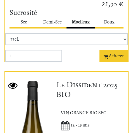
21,
€
90
Sucrosité
Moelleux
Sec
Demi-Sec
Doux
Acheter
Le Dissident 2025
BIO
VIN ORANGE BIO SEC
Potentiel de garde
12 - 15 ans