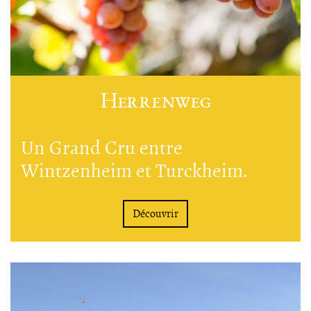
Herrenweg
Un Grand Cru entre
Wintzenheim et Turckheim.
Découvrir