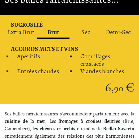
SUCROSITÉ
Brut
Extra Brut
Sec
Demi-Sec
ACCORDS METS ET VINS
Apéritifs
Coquillages,
crustacés
Entrées chaudes
Viandes blanches
6,
€
90
Ses bulles rafraîchissantes s’accommodent parfaitement avec la
cuisine de la mer
fromages à croûtes fleuries
. Les
(Brie,
chèvres et brebis
Brillat-Savarin
Camembert), les
ou même le
entretiennent également des relations des plus harmonieuses