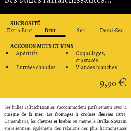
SUCROSITÉ
Brut
Extra Brut
Sec
Demi-Sec
ACCORDS METS ET VINS
Apéritifs
Coquillages,
crustacés
Entrées chaudes
Viandes blanches
9,
€
90
Ses bulles rafraîchissantes s’accommodent parfaitement avec la
cuisine de la mer
fromages à croûtes fleuries
. Les
(Brie,
chèvres et brebis
Brillat-Savarin
Camembert), les
ou même le
entretiennent également des relations des plus harmonieuses